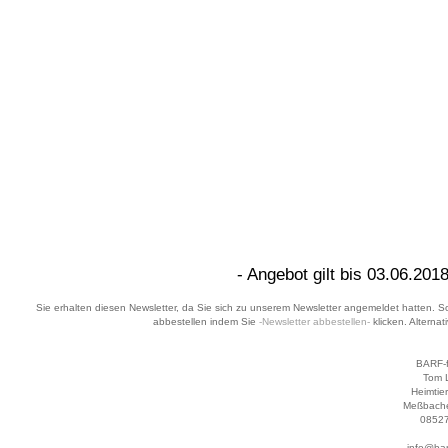
- Angebot gilt bis 03.06.2018
Sie erhalten diesen Newsletter, da Sie sich zu unserem Newsletter angemeldet hatten. Sol
abbestellen indem Sie
-Newsletter abbestellen-
klicken. Alternat
BARF-f
Tom 
Heimtier
Meßbache
08527
info@bar