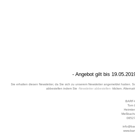
- Angebot gilt bis 19.05.2019
Sie erhalten diesen Newsletter, da Sie sich zu unserem Newsletter angemeldet hatten. Sol
abbestellen indem Sie
-Newsletter abbestellen-
klicken. Alternat
BARF-f
Tom 
Heimtier
Meßbache
08527
info@bar
www.barf